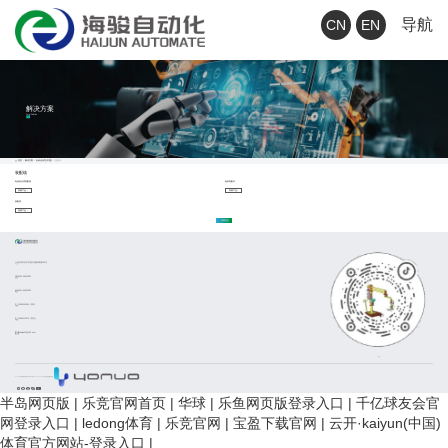
导航
CN
EN
解决方案
Total Solution
首页
解决方案
自动化乐竞(中国)
装配线
/
/
/
装配线
电动机总成装配线
电机装配件
探索产品
探索产品


装配线
探索产品

加载更多
苏州市吴中区胥口镇新峰路269号
0512-66510322
0512-66510623
15306205950 (同V)
16606175379 (同V))
szhaijun02@163.com
抖音
©2025 乐竞在线注册 |
SEO 苏ICP备2021023530号-1 营业执照
| 技术支持：
半岛网页版
|
乐竞官网首页
|
华球
|
乐鱼网页版登录入口
|
千亿球友会官
网登录入口
|
ledong体育
|
乐竞官网
|
宝盈下载官网
|
云开·kaiyun(中国)
体育官方网站-登录入口
|