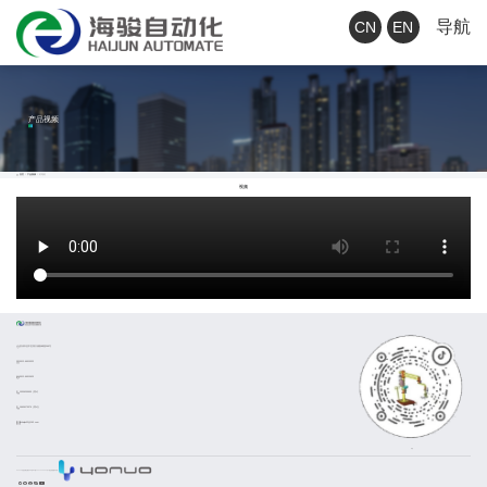
导航
CN
EN
产品视频
首页
产品视频
封箱机
/
/
视频
苏州市吴中区胥口镇新峰路269号
0512-66510322
0512-66510623
15306205950 (同V)
16606175379 (同V))
szhaijun02@163.com
抖音
©2025 乐竞在线注册 |
SEO 苏ICP备2021023530号-1 营业执照
| 技术支持：