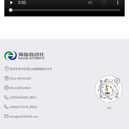
苏州市吴中区胥口镇新峰路269号
0512-66510322
0512-66510623
15306205950 (同V)
16606175379 (同V))
抖音
szhaijun02@163.com