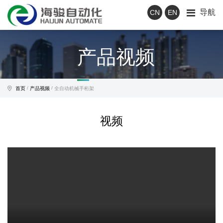
导航
CN
EN
产品视频
/
/
首页
产品视频
全自动机械手桁架
视频